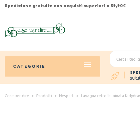
Spedizione gratuite con acquisti superiori a 59,90€
CATEGORIE
SPE
su tut
Cose per dire
>
Prodotti
>
Nespart
>
Lavagna retroilluminata Kidydr