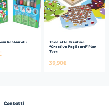
nomi Sabbiarelli
Tavoletta Creativa
“Creative Peg Board” Plan
Toys
€
39,90
€
Contatti