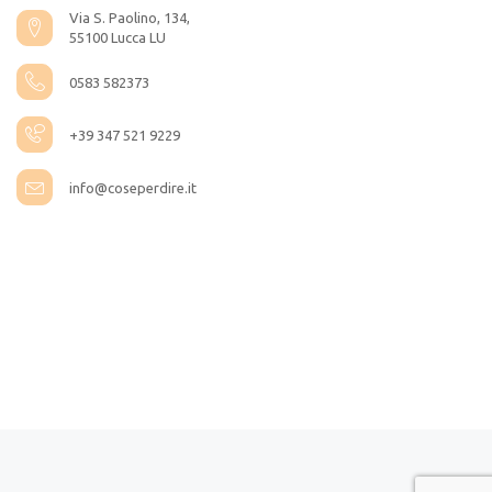
Via S. Paolino, 134,
55100 Lucca LU
0583 582373
+39 347 521 9229
info@coseperdire.it