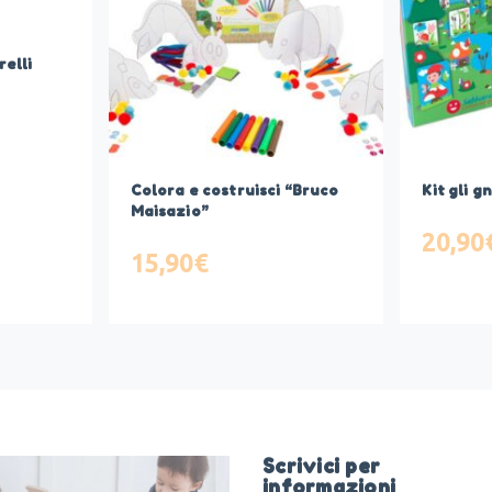
relli
Colora e costruisci “Bruco
Kit gli g
Maisazio”
20,90
15,90
€
Scrivici per
informazioni