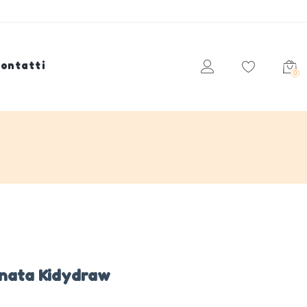
ontatti
0
inata Kidydraw