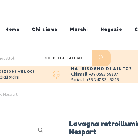
Home
Chi siamo
Marchi
Negozio
C
SCEGLI LA CATEGORIA
HAI BISOGNO DI AIUTO?
DIZIONI VELOCI
Chiama il: +39 0583 58237
ti gli ordini
Scrivi al:
+39 347 521 9229
aw Nespart
Lavagna retroillum
Nespart