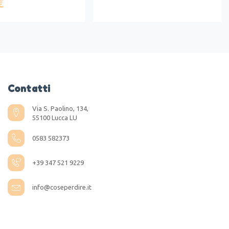
€
Contatti
Via S. Paolino, 134,
55100 Lucca LU
0583 582373
+39 347 521 9229
info@coseperdire.it