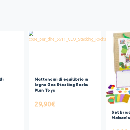
li
Mattoncini di equilibrio in
legno Geo Stacking Rocks
Plan Toys
29,90
€
Set bric
Maisazio