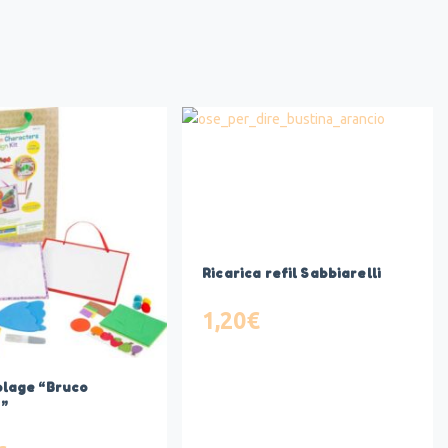
Ricarica refil Sabbiarelli
1,20
€
olage “Bruco
”