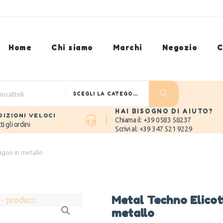
Home
Chi siamo
Marchi
Negozio
C
SCEGLI LA CATEGORIA
HAI BISOGNO DI AIUTO?
DIZIONI VELOCI
Chiama il: +39 0583 58237
ti gli ordini
Scrivi al:
+39 347 521 9229
agon in metallo
Metal Techno Elicot
metallo