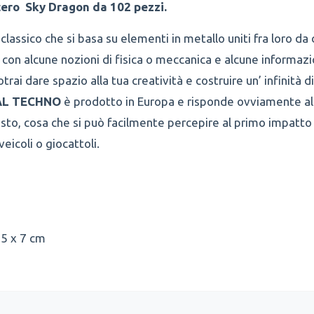
tero Sky Dragon da 102 pezzi.
lassico che si basa su elementi in metallo uniti fra loro da d
i con alcune nozioni di fisica o meccanica e alcune informazi
rai dare spazio alla tua creatività e costruire un’ infinità 
L TECHNO
è prodotto in Europa e risponde ovviamente all
busto, cosa che si può facilmente percepire al primo impatto
eicoli o giocattoli.
,5 x 7 cm