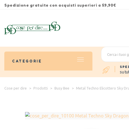
Spedizione gratuite con acquisti superiori a 59,90€
CATEGORIE
SPE
su tut
Cose per dire
>
Prodotti
>
Busy Bee
>
Metal Techno Elicottero Sky Dr